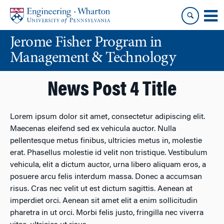
Skip
Skip
to
to
content
main
Jerome Fisher Program in
menu
Management & Technology
News Post 4 Title
Lorem ipsum dolor sit amet, consectetur adipiscing elit.
Maecenas eleifend sed ex vehicula auctor. Nulla
pellentesque metus finibus, ultricies metus in, molestie
erat. Phasellus molestie id velit non tristique. Vestibulum
vehicula, elit a dictum auctor, urna libero aliquam eros, a
posuere arcu felis interdum massa. Donec a accumsan
risus. Cras nec velit ut est dictum sagittis. Aenean at
imperdiet orci. Aenean sit amet elit a enim sollicitudin
pharetra in ut orci. Morbi felis justo, fringilla nec viverra