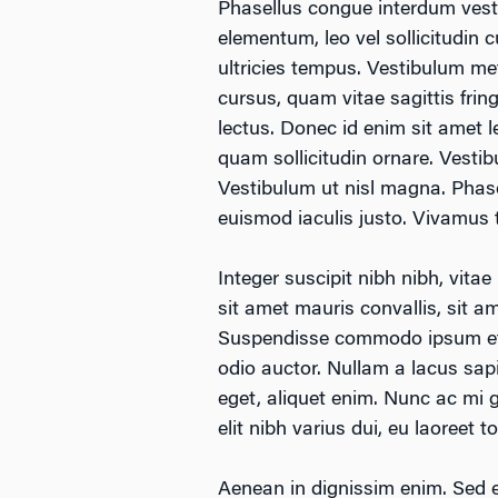
Phasellus congue interdum vestib
elementum, leo vel sollicitudin cu
ultricies tempus. Vestibulum met
cursus, quam vitae sagittis frin
lectus. Donec id enim sit amet 
quam sollicitudin ornare. Vestib
Vestibulum ut nisl magna. Phasel
euismod iaculis justo. Vivamus
Integer suscipit nibh nibh, vitae
sit amet mauris convallis, sit am
Suspendisse commodo ipsum et ve
odio auctor. Nullam a lacus sapie
eget, aliquet enim. Nunc ac mi g
elit nibh varius dui, eu laoreet 
Aenean in dignissim enim. Sed e