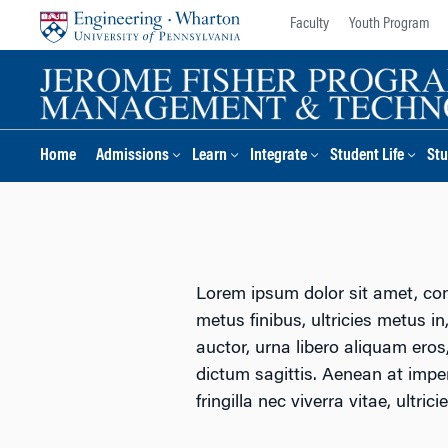
Skip
Skip
Faculty
Youth Program
to
to
content
main
menu
Home
Admissions
Learn
Integrate
Student Life
Stu
Lorem ipsum dolor sit amet, con
metus finibus, ultricies metus in
auctor, urna libero aliquam ero
dictum sagittis. Aenean at imperd
fringilla nec viverra vitae, ultrici