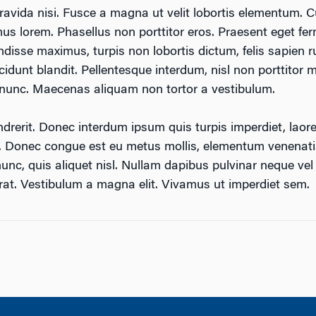
ravida nisi. Fusce a magna ut velit lobortis elementum. 
mus lorem. Phasellus non porttitor eros. Praesent eget fe
ndisse maximus, turpis non lobortis dictum, felis sapien 
ncidunt blandit. Pellentesque interdum, nisl non porttitor 
 nunc. Maecenas aliquam non tortor a vestibulum.
rit. Donec interdum ipsum quis turpis imperdiet, laoreet
a. Donec congue est eu metus mollis, elementum venenati
nunc, quis aliquet nisl. Nullam dapibus pulvinar neque vel s
rat. Vestibulum a magna elit. Vivamus ut imperdiet sem.