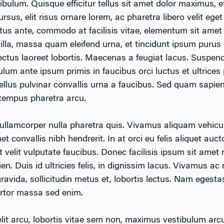
ulum. Quisque efficitur tellus sit amet dolor maximus, et 
rsus, elit risus ornare lorem, ac pharetra libero velit eget
us ante, commodo at facilisis vitae, elementum sit amet n
gilla, massa quam eleifend urna, et tincidunt ipsum purus
lectus laoreet lobortis. Maecenas a feugiat lacus. Susp
ulum ante ipsum primis in faucibus orci luctus et ultrices
lus pulvinar convallis urna a faucibus. Sed quam sapien, t
 tempus pharetra arcu.
 ullamcorper nulla pharetra quis. Vivamus aliquam vehicula
et convallis nibh hendrerit. In at orci eu felis aliquet auct
lit vulputate faucibus. Donec facilisis ipsum sit amet n
n. Duis id ultricies felis, in dignissim lacus. Vivamus ac 
ravida, sollicitudin metus et, lobortis lectus. Nam egest
tortor massa sed enim.
lit arcu, lobortis vitae sem non, maximus vestibulum arc