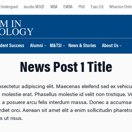
Undergrad
Jacobs MSQF
MBA
EMBA
PhD
Exec Ed
Wharton Onli
dent Success
Alumni
M&TSI
News & Stories
About Us
News Post 1 Title
sectetur adipiscing elit. Maecenas eleifend sed ex vehicu
, molestie erat. Phasellus molestie id velit non tristique. 
s, a posuere arcu felis interdum massa. Donec a accumsan 
iet orci. Aenean sit amet elit a enim sollicitudin pharetra 
es ut risus.